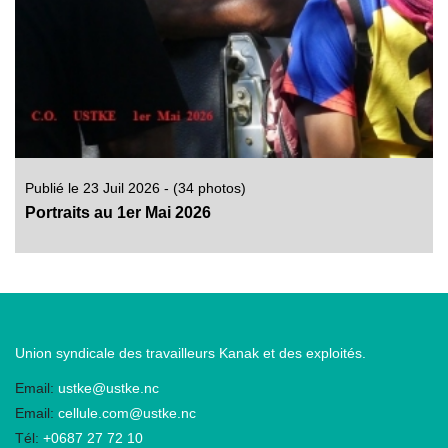
Publié le 23 Juil 2026 - (34 photos)
Portraits au 1er Mai 2026
Union syndicale des travailleurs Kanak et des exploités.
Email:
ustke@ustke.nc
Email:
cellule.com@ustke.nc
Tél:
+0687 27 72 10